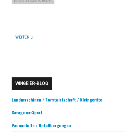
Brunnstubendeckel
NÄCHSTER BEITRAG: SPEZIALANFERTIGUNGEN
WEITER
WINGEIER-BLOG
Landmaschinen / Forstwirtschaft / Kleingeräte
Garage carXpert
Pannenhilfe / Unfallbergungen