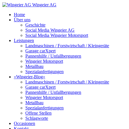
Wingeier AG
Home
Über uns
Geschichte
Social Media Wingeier AG
Social Media Wingeier Motorsport
Leistungen
Landmaschinen / Forstwirtschaft / Kleingeräte
Garage carXpert
Pannenhilfe / Unfallbergungen
Wingeier Motorsport
Metallbau
Spezialanfertigungen
«Wingeier-Blog»
Landmaschinen / Forstwirtschaft / Kleingeräte
Garage carXpert
Pannenhilfe / Unfallbergungen
Wingeier Motorsport
Metallbau
Spezialanfertigungen
Offene Stellen
Schlagworte
Occasionen
Kontakt